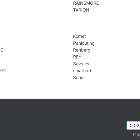
RAINSMORE
TARION
Komet
Panlouting
NG
Rehberg
REY
Savvies
EPT
smartect
Sony
0.02
Cle