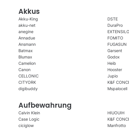
Akkus
Akku-King
DSTE
akku-net
DuraPro
anegine
EXTENSIL
Annadue
FOMITO
Ansmann
FUGASUN
Batmax
Garsent
Blumax
Godox
Camelion
Heib
Canon
Hooster
CELLONIC
Jupio
CITYORK
K&F CONC
digibuddy
Mspalocell
Aufbewahrung
Calvin Klein
HIUOUIH
Case Logic
K&F CONC
ciciglow
Manfrotto