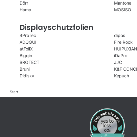
Dörr
Mantona
Hama
MOSISO
Displayschutzfolien
4ProTec
dipos
ADQQUI
Fire Rock
atFoliX
HUIPUXIA
Bigqin
iDaPro
BROTECT
JJC
Bruni
K&F CONC
Didisky
Kepuch
Start