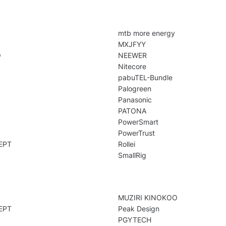
mtb more energy
MXJFYY
O
NEEWER
Nitecore
pabuTEL-Bundle
Palogreen
Panasonic
PATONA
PowerSmart
PowerTrust
EPT
Rollei
SmallRig
MUZIRI KINOKOO
EPT
Peak Design
PGYTECH