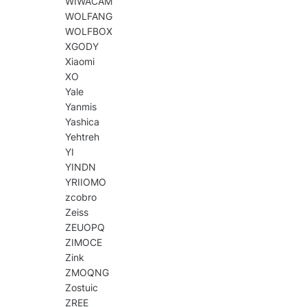
WIWACAM
WOLFANG
WOLFBOX
XGODY
Xiaomi
XO
Yale
Yanmis
Yashica
Yehtreh
YI
YINDN
YRIIOMO
zcobro
Zeiss
ZEUOPQ
ZIMOCE
Zink
ZMOQNG
Zostuic
ZREE