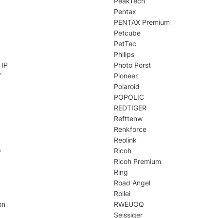
PeakTech
Pentax
PENTAX Premium
Petcube
PetTec
Philips
 IP
Photo Porst
Y
Pioneer
Polaroid
POPOLIC
REDTIGER
Refttenw
Renkforce
Reolink
O
Ricoh
Ricoh Premium
Ring
Road Angel
Rollei
on
RWEUOQ
Seissiger