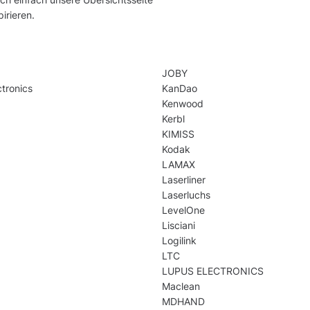
irieren.
JOBY
tronics
KanDao
Kenwood
Kerbl
KIMISS
Kodak
LAMAX
Laserliner
Laserluchs
LevelOne
Lisciani
Logilink
LTC
LUPUS ELECTRONICS
Maclean
MDHAND