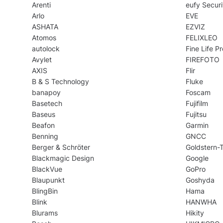
Arenti
eufy Securi
Arlo
EVE
ASHATA
EZVIZ
Atomos
FELIXLEO
autolock
Fine Life Pr
Avylet
FIREFOTO
AXIS
Flir
B & S Technology
Fluke
banapoy
Foscam
Basetech
Fujifilm
Baseus
Fujitsu
Beafon
Garmin
Benning
GNCC
Berger & Schröter
Goldstern-
Blackmagic Design
Google
BlackVue
GoPro
Blaupunkt
Goshyda
BlingBin
Hama
Blink
HANWHA
Blurams
Hikity