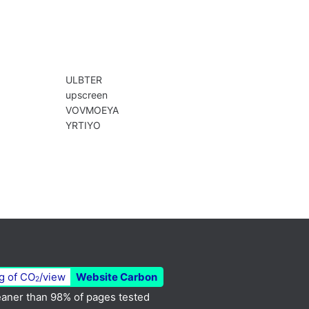
ULBTER
upscreen
VOVMOEYA
YRTIYO
g of CO
/view
Website Carbon
2
aner than 98% of pages tested