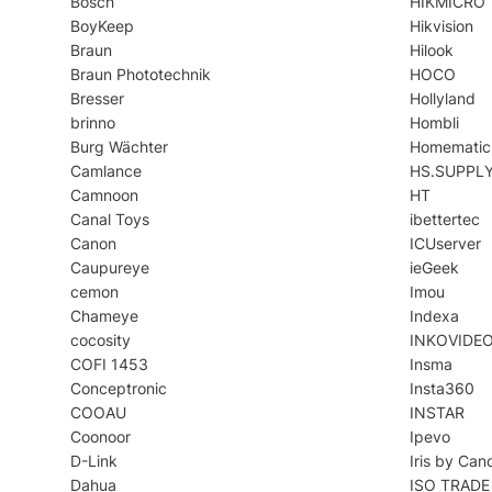
Bosch
HIKMICRO
BoyKeep
Hikvision
Braun
Hilook
Braun Phototechnik
HOCO
Bresser
Hollyland
brinno
Hombli
Burg Wächter
Homematic
Camlance
HS.SUPPL
Camnoon
HT
Canal Toys
ibettertec
Canon
ICUserver
Caupureye
ieGeek
cemon
Imou
Chameye
Indexa
cocosity
INKOVIDE
COFI 1453
Insma
Conceptronic
Insta360
COOAU
INSTAR
Coonoor
Ipevo
D-Link
Iris by Can
Dahua
ISO TRADE