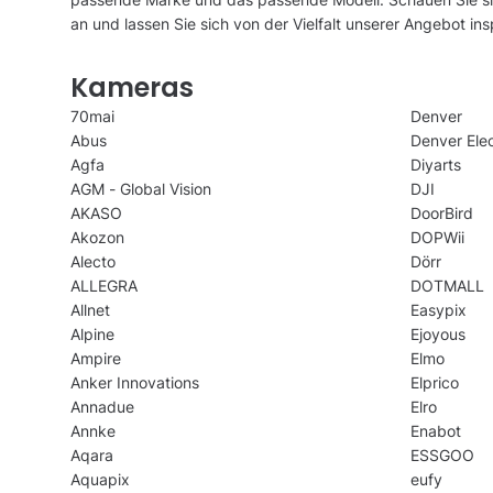
an und lassen Sie sich von der Vielfalt unserer Angebot insp
Kameras
70mai
Denver
Abus
Denver Elec
Agfa
Diyarts
AGM - Global Vision
DJI
AKASO
DoorBird
Akozon
DOPWii
Alecto
Dörr
ALLEGRA
DOTMALL
Allnet
Easypix
Alpine
Ejoyous
Ampire
Elmo
Anker Innovations
Elprico
Annadue
Elro
Annke
Enabot
Aqara
ESSGOO
Aquapix
eufy