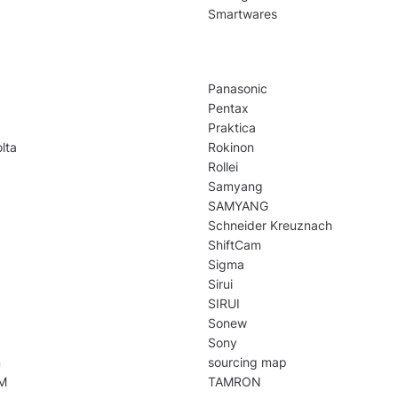
Smartwares
Panasonic
Pentax
Praktica
lta
Rokinon
Rollei
Samyang
SAMYANG
Schneider Kreuznach
ShiftCam
Sigma
Sirui
SIRUI
Sonew
Sony
m
sourcing map
M
TAMRON