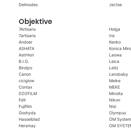
Delmodes
Jectse
Objektive
7Artisans
Holga
7artisans
Irix
Andoer
Kenko
ASHATA
Konica Mino
AstrHori
Laowa
B.I.G.
Leica
Bindpo
Leitz
Canon
Lensbaby
ciciglow
Meike
Contax
MEKE
DZOFILM
Minolta
Fdit
Nikon
Fujifilm
Nisi
Goshyda
Olympus
Hasselblad
OM Syste
Hersmay
OM SYSTE