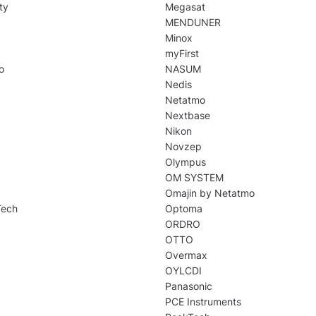
ty
Megasat
MENDUNER
Minox
myFirst
o
NASUM
Nedis
Netatmo
Nextbase
Nikon
Novzep
Olympus
OM SYSTEM
Omajin by Netatmo
Tech
Optoma
ORDRO
OTTO
Overmax
OYLCDI
Panasonic
PCE Instruments