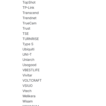
TopShot
TP-Link
Transcend
Trendnet
TrueCam
Trust
TSE
TURNRISE
Type S
Ubiquiti
UNI-T
Uniarch
Usogood
VBESTLIFE
Vivitar
VOLTCRAFT
VSIUO
Vtech
Welikera
Wisam