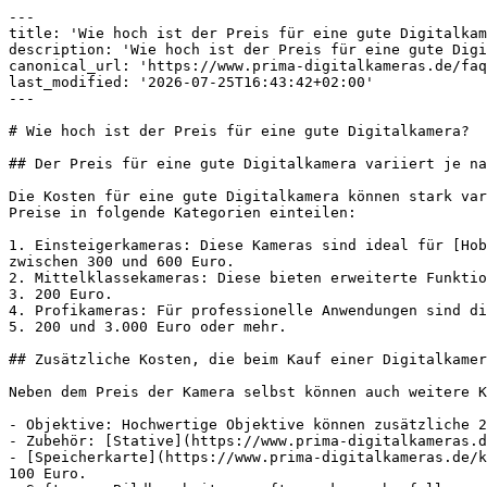
---

title: 'Wie hoch ist der Preis für eine gute Digitalkam
description: 'Wie hoch ist der Preis für eine gute Digi
canonical_url: 'https://www.prima-digitalkameras.de/faq
last_modified: '2026-07-25T16:43:42+02:00'

---

# Wie hoch ist der Preis für eine gute Digitalkamera?

## Der Preis für eine gute Digitalkamera variiert je na
Die Kosten für eine gute Digitalkamera können stark var
Preise in folgende Kategorien einteilen:

1. Einsteigerkameras: Diese Kameras sind ideal für [Hob
zwischen 300 und 600 Euro.

2. Mittelklassekameras: Diese bieten erweiterte Funktio
3. 200 Euro.

4. Profikameras: Für professionelle Anwendungen sind di
5. 200 und 3.000 Euro oder mehr.

## Zusätzliche Kosten, die beim Kauf einer Digitalkamer
Neben dem Preis der Kamera selbst können auch weitere K
- Objektive: Hochwertige Objektive können zusätzliche 2
- Zubehör: [Stative](https://www.prima-digitalkameras.d
- [Speicherkarte](https://www.prima-digitalkameras.de/k
100 Euro.
