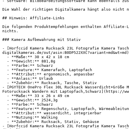
- Software: Bildbearbeitungssoftware kann ebenfalls zus
Die Wahl der richtigen Digitalkamera hängt also nicht n
## Hinweis: Affiliate-Links

Die folgenden Produktempfehlungen enthalten Affiliate-L
nichts.

### Kamera Aufbewahrung mit Stativ

- [Horfccid Kamera Rucksack 23L Fotografie Kamera Tasch
digitalkameras.de/out/asin:B0DP522XXC?variant=md&wt=md)
  - **Maße:** 30 x 42 x 18 cm

  - **Gewicht:** 881,8g

  - **Farbe:** Schwarz

  - **Feature:** Kamerafach, Laptopfach

  - **Attribut:** ergonomisch, anpassbar

  - **Anlass:** Urlaub

  - **Zubehör:** Rucksack, Tasche, Stativ

- [PGYTECH OnePro Flex 30L Rucksack Wasserdicht+Größe M
Fotorucksack Wandern mit Laptopfach,Schwarz](https://ww
  - **Maße:** 33 x 26 x 49 cm

  - **Gewicht:** 2524,3g

  - **Farbe:** Schwarz

  - **Feature:** Regenschutz, Laptopfach, Wärmeableitung, Tragesystem

  - **Attribut:** wasserdicht, integrierbar

  - **Nutzung:** Walking

  - **Zubehör:** Rucksack, Stativ, Gehäuse

- [Horfccid Kamera Rucksack 23L Fotografie Kamera Tasch