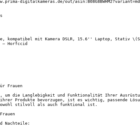
w.prima-digitalkameras.de/out/asin:B08G8BWHM2?variant=md
e, kompatibel mit Kamera DSLR, 15.6'' Laptop, Stativ \(S
 — Horfccid

ür Frauen

, um die Langlebigkeit und Funktionalität Ihrer Ausrüstu
ihrer Produkte bevorzugen, ist es wichtig, passende Lösu
owohl stilvoll als auch funktional ist.

Frauen

d Nachteile:
