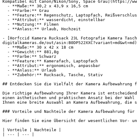
Kompatibel mit Canon/Nikon/Sony, Space Grau](https://ww
  - **Maße:** 30,2 x 43,9 x 16,5 cm

  - **Farbe:** Grau

  - **Feature:** Regenschutz, Laptopfach, Reißverschluss

  - **Attribut:** wasserdicht, einstellbar

  - **Nutzung:** Filmen

  - **Anlass:** Urlaub, Hochzeit

- [Horfccid Kamera Rucksack 23L Fotografie Kamera Tasch
digitalkameras.de/out/asin:B0DP522XXC?variant=md&wt=md)
  - **Maße:** 30 x 42 x 18 cm

  - **Gewicht:** 881,8g

  - **Farbe:** Schwarz

  - **Feature:** Kamerafach, Laptopfach

  - **Attribut:** ergonomisch, anpassbar

  - **Anlass:** Urlaub

  - **Zubehör:** Rucksack, Tasche, Stativ

## Entdecken Sie die Vielfalt der Kamera Aufbewahrung f
Die richtige Aufbewahrung Ihrer Kamera ist entscheidend
einen ästhetischen und praktischen Ansatz bei der Wahl 
Ihnen eine breite Auswahl an Kamera Aufbewahrung, die s
### Vorteile und Nachteile der Kamera Aufbewahrung für 
Hier finden Sie eine Übersicht der wesentlichen Vor- un
| Vorteile | Nachteile |

| --- | --- |
