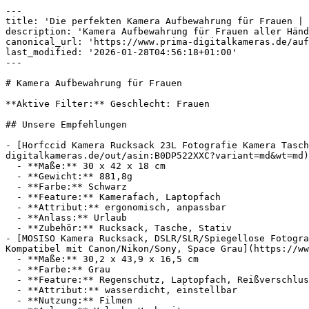
---

title: 'Die perfekten Kamera Aufbewahrung für Frauen | 
description: 'Kamera Aufbewahrung für Frauen aller Händ
canonical_url: 'https://www.prima-digitalkameras.de/auf
last_modified: '2026-01-28T04:56:18+01:00'

---

# Kamera Aufbewahrung für Frauen

**Aktive Filter:** Geschlecht: Frauen

## Unsere Empfehlungen

- [Horfccid Kamera Rucksack 23L Fotografie Kamera Tasch
digitalkameras.de/out/asin:B0DP522XXC?variant=md&wt=md)
  - **Maße:** 30 x 42 x 18 cm

  - **Gewicht:** 881,8g

  - **Farbe:** Schwarz

  - **Feature:** Kamerafach, Laptopfach

  - **Attribut:** ergonomisch, anpassbar

  - **Anlass:** Urlaub

  - **Zubehör:** Rucksack, Tasche, Stativ

- [MOSISO Kamera Rucksack, DSLR/SLR/Spiegellose Fotogra
Kompatibel mit Canon/Nikon/Sony, Space Grau](https://ww
  - **Maße:** 30,2 x 43,9 x 16,5 cm

  - **Farbe:** Grau

  - **Feature:** Regenschutz, Laptopfach, Reißverschluss

  - **Attribut:** wasserdicht, einstellbar

  - **Nutzung:** Filmen
