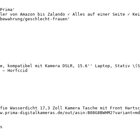
Prima'

ler von Amazon bis Zalando ✓ Alles auf einer Seite ✓ Kei
bewahrung/geschlecht-frauen'

e, kompatibel mit Kamera DSLR, 15.6'' Laptop, Stativ \(S
 — Horfccid

fie Wasserdicht 17,3 Zoll Kamera Tasche mit Front Hartsc
w.prima-digitalkameras.de/out/asin:B08G8BWHM2?variant=md