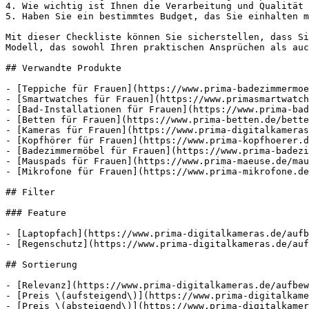
4. Wie wichtig ist Ihnen die Verarbeitung und Qualität 
5. Haben Sie ein bestimmtes Budget, das Sie einhalten m
Mit dieser Checkliste können Sie sicherstellen, dass Si
Modell, das sowohl Ihren praktischen Ansprüchen als auc
## Verwandte Produkte

- [Teppiche für Frauen](https://www.prima-badezimmermoe
- [Smartwatches für Frauen](https://www.primasmartwatch
- [Bad-Installationen für Frauen](https://www.prima-bad
- [Betten für Frauen](https://www.prima-betten.de/bette
- [Kameras für Frauen](https://www.prima-digitalkameras
- [Kopfhörer für Frauen](https://www.prima-kopfhoerer.d
- [Badezimmermöbel für Frauen](https://www.prima-badezi
- [Mauspads für Frauen](https://www.prima-maeuse.de/mau
- [Mikrofone für Frauen](https://www.prima-mikrofone.de
## Filter

### Feature

- [Laptopfach](https://www.prima-digitalkameras.de/aufb
- [Regenschutz](https://www.prima-digitalkameras.de/auf
## Sortierung

- [Relevanz](https://www.prima-digitalkameras.de/aufbew
- [Preis \(aufsteigend\)](https://www.prima-digitalkame
- [Preis \(absteigend\)](https://www.prima-digitalkamer