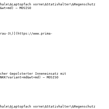
hale\&Laptopfach vorne\&Stativhalter\&Regenschutz 
&wt=md) — MOSISO

rau-3\)](https://www.prima-
cher Gepolsterter Inneneinsatz mit 
NKK?variant=md&wt=md) — MOSISO

hale\&Laptopfach vorne\&Stativhalter\&Regenschutz 