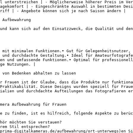
l unterstreichen | - Möglicherweise höherer Preis im Ver
agekomfort | - Eingeschränkte Auswahl in bestimmten Desi
riff | - Angebote können sich je nach Saison ändern |

 Aufbewahrung

und kann sich auf den Einsatzzweck, die Qualität und den
 mit minimalen Funktionen.• Gut für Gelegenheitsnutzer, 
 und durchdachte Gestaltung.• Ideal für Amateurfotografe
en und umfassende Funktionen.• Optimal für professionell
ge Nutzungen. |

 von Bedenken abhalten zu lassen

r Frauen ist der Glaube, dass die Produkte nur funktiona
Praktikabilität. Diese Designs wurden speziell für Fraue
ialien und durchdachte Aufteilungen das Fotografieren er
mera Aufbewahrung für Frauen

e zu finden, ist es hilfreich, folgende Aspekte zu berüc
hör möchten Sie verstauen?

rem Stil entsprechen?

prima-digitalkameras.de/aufbewahrung/ort-unterwegs)en Si