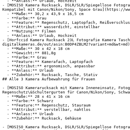
  - **Anlass:** Urlaub, Hochzeit

- [MOSISO Kamera Rucksack, DSLR/SLR/Spiegellose Fotogra
Kompatibel mit Canon/Nikon/Sony, Space Grau](https://ww
  - **Maße:** 30,2 x 43,9 x 16,5 cm

  - **Farbe:** Grau

  - **Feature:** Regenschutz, Laptopfach, Reißverschluss

  - **Attribut:** wasserdicht, einstellbar

  - **Nutzung:** Filmen

  - **Anlass:** Urlaub, Hochzeit

- [Horfccid Kamera Rucksack 23L Fotografie Kamera Tasch
digitalkameras.de/out/asin:B0DP4ZBLM2?variant=md&wt=md)
  - **Maße:** 30 x 42 x 18 cm

  - **Gewicht:** 881,8g

  - **Farbe:** Grau

  - **Feature:** Kamerafach, Laptopfach

  - **Attribut:** ergonomisch, anpassbar

  - **Anlass:** Urlaub

  - **Zubehör:** Rucksack, Tasche, Stativ

## Alle 3 Kamera Aufbewahrung für Frauen

- [MOSISO Kamerarucksack mit Kamera Inneneinsatz, Fotog
Regenschutz\&Schultergurten für Canon/Nikon/Sony, Schwa
  - **Maße:** 28 x 41 x 16 cm

  - **Farbe:** Schwarz

  - **Feature:** Regenschutz, Stauraum

  - **Attribut:** verstellbar, nahtlos

  - **Anlass:** Urlaub

  - **Zubehör:** Rucksack, Gehäuse

- [MOSISO Kamera Rucksack, DSLR/SLR/Spiegellose Fotogra