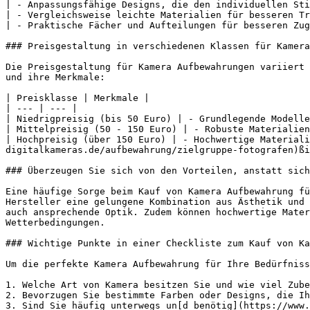
| - Anpassungsfähige Designs, die den individuellen Sti
| - Vergleichsweise leichte Materialien für besseren Tr
| - Praktische Fächer und Aufteilungen für besseren Zug
### Preisgestaltung in verschiedenen Klassen für Kamera
Die Preisgestaltung für Kamera Aufbewahrungen variiert 
und ihre Merkmale:

| Preisklasse | Merkmale |

| --- | --- |

| Niedrigpreisig (bis 50 Euro) | - Grundlegende Modelle
| Mittelpreisig (50 - 150 Euro) | - Robuste Materialien
| Hochpreisig (über 150 Euro) | - Hochwertige Materiali
digitalkameras.de/aufbewahrung/zielgruppe-fotografen)ßi
### Überzeugen Sie sich von den Vorteilen, anstatt sich
Eine häufige Sorge beim Kauf von Kamera Aufbewahrung fü
Hersteller eine gelungene Kombination aus Ästhetik und 
auch ansprechende Optik. Zudem können hochwertige Mater
Wetterbedingungen.

### Wichtige Punkte in einer Checkliste zum Kauf von Ka
Um die perfekte Kamera Aufbewahrung für Ihre Bedürfniss
1. Welche Art von Kamera besitzen Sie und wie viel Zube
2. Bevorzugen Sie bestimmte Farben oder Designs, die Ih
3. Sind Sie häufig unterwegs un[d benötig](https://www.