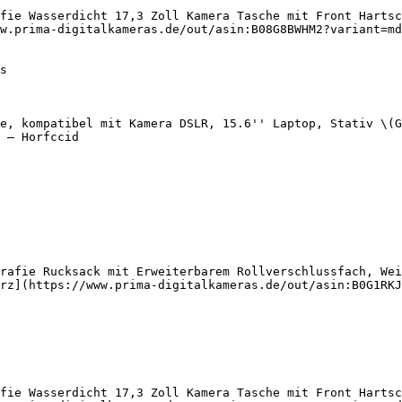
fie Wasserdicht 17,3 Zoll Kamera Tasche mit Front Hartsc
w.prima-digitalkameras.de/out/asin:B08G8BWHM2?variant=md
e, kompatibel mit Kamera DSLR, 15.6'' Laptop, Stativ \(G
 — Horfccid

rafie Rucksack mit Erweiterbarem Rollverschlussfach, Wei
rz](https://www.prima-digitalkameras.de/out/asin:B0G1RKJ
fie Wasserdicht 17,3 Zoll Kamera Tasche mit Front Hartsc