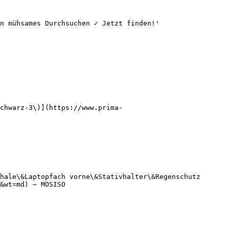
n mühsames Durchsuchen ✓ Jetzt finden!'

chwarz-3\)](https://www.prima-
hale\&Laptopfach vorne\&Stativhalter\&Regenschutz 
&wt=md) — MOSISO
