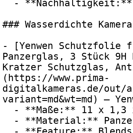
  - **Nachhaltigkeit:** langlebig

### Wasserdichte Kamera
- [Yenwen Schutzfolie f
Panzerglas, 3 Stück 9H 
Kratzer Schutzglas, Ant
(https://www.prima-
digitalkameras.de/out/a
variant=md&wt=md) — Yenw
  - **Maße:** 11 x 1,3 x 17 cm

  - **Material:** Panzerglas, Schutzglas

  - **Feature:** Blendschutz
