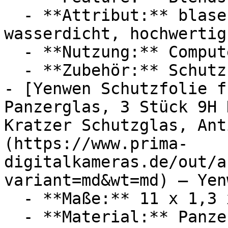
  - **Attribut:** blasenfrei, widerstandsfähig, 
wasserdicht, hochwertig

  - **Nutzung:** Computerspiele

  - **Zubehör:** Schutzfolie

- [Yenwen Schutzfolie f
Panzerglas, 3 Stück 9H 
Kratzer Schutzglas, Ant
(https://www.prima-
digitalkameras.de/out/a
variant=md&wt=md) — Yenw
  - **Maße:** 11 x 1,3 x 17 cm

  - **Material:** Panzerglas, Schutzglas
