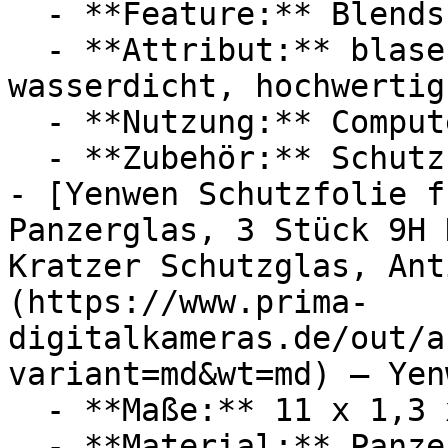
  - **Feature:** Blendschutz

  - **Attribut:** blasenfrei, widerstandsfähig, 
wasserdicht, hochwertig

  - **Nutzung:** Computerspiele

  - **Zubehör:** Schutzfolie

- [Yenwen Schutzfolie f
Panzerglas, 3 Stück 9H 
Kratzer Schutzglas, Ant
(https://www.prima-
digitalkameras.de/out/a
variant=md&wt=md) — Yenw
  - **Maße:** 11 x 1,3 x 17 cm

  - **Material:** Panzerglas, Schutzglas
