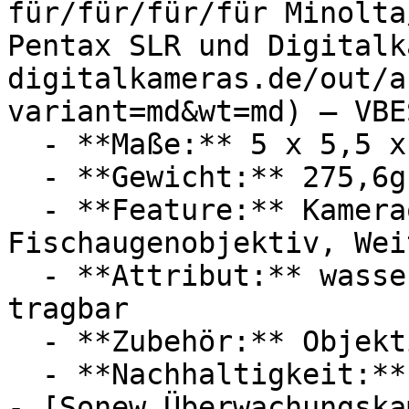
für/für/für/für Minolta
Pentax SLR und Digitalk
digitalkameras.de/out/a
variant=md&wt=md) — VBE
  - **Maße:** 5 x 5,5 x 7,5 cm

  - **Gewicht:** 275,6g

  - **Feature:** Kameraobjektiv, 
Fischaugenobjektiv, Wei
  - **Attribut:** wasserdicht, öldicht, praktisch, 
tragbar

  - **Zubehör:** Objektiv

  - **Nachhaltigkeit:** langlebig

- [Sonew Überwachungska