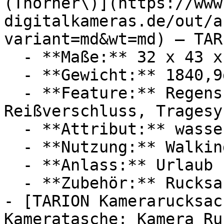
(Thorner\)](https://www
digitalkameras.de/out/a
variant=md&wt=md) — TARI
  - **Maße:** 32 x 43 x 19 cm

  - **Gewicht:** 1840,9g

  - **Feature:** Regenschutz, Laptopfach, 
Reißverschluss, Tragesys
  - **Attribut:** wasserdicht, diebstahlsicher

  - **Nutzung:** Walking

  - **Anlass:** Urlaub

  - **Zubehör:** Rucksack, Gehäuse

- [TARION Kamerarucksac
Kameratasche: Kamera Ru