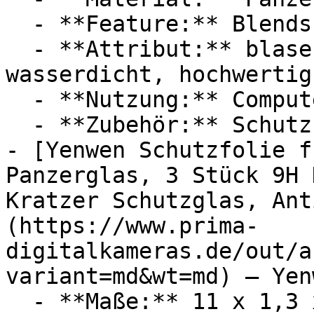
  - **Feature:** Blendschutz

  - **Attribut:** blasenfrei, widerstandsfähig, 
wasserdicht, hochwertig

  - **Nutzung:** Computerspiele

  - **Zubehör:** Schutzfolie

- [Yenwen Schutzfolie f
Panzerglas, 3 Stück 9H 
Kratzer Schutzglas, Ant
(https://www.prima-
digitalkameras.de/out/a
variant=md&wt=md) — Yenw
  - **Maße:** 11 x 1,3 x 17 cm
