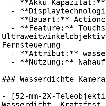
  - **Akku Kapazität:** 1350 mAh

  - **Displaytechnologie:** IPS

  - **Bauart:** Actioncams, Unterwasserkameras

  - **Feature:** Touchscreen, 
Ultraweitwinkelobjektiv
Fernsteuerung

  - **Attribut:** wasserdicht

  - **Nutzung:** Nahaufnahme, Wassersport

### Wasserdichte Kamera
- [52-mm-2X-Teleobjekti
Wasserdicht, Kratzfest,