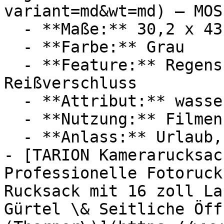
variant=md&wt=md) — MOSI
  - **Maße:** 30,2 x 43,9 x 16,5 cm

  - **Farbe:** Grau

  - **Feature:** Regenschutz, Laptopfach, 
Reißverschluss

  - **Attribut:** wasserdicht, einstellbar

  - **Nutzung:** Filmen

  - **Anlass:** Urlaub, Hochzeit

- [TARION Kamerarucksac
Professionelle Fotoruck
Rucksack mit 16 zoll La
Gürtel \& Seitliche Öff