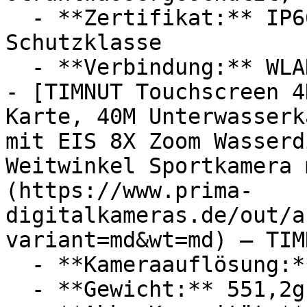
  - **Zertifikat:** IP66 Schutzklasse, IP65 
Schutzklasse

  - **Verbindung:** WLAN

- [TIMNUT Touchscreen 4
Karte, 40M Unterwasserk
mit EIS 8X Zoom Wasserd
Weitwinkel Sportkamera 
(https://www.prima-
digitalkameras.de/out/a
variant=md&wt=md) — TIMN
  - **Kameraauflösung:** Mit 48 Megapixel

  - **Gewicht:** 551,2g
