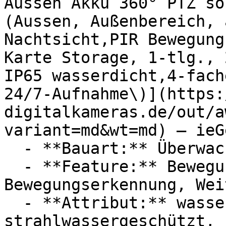
Aussen Akku 360° PTZ so
(Aussen, Außenbereich, 
Nachtsicht,PIR Bewegung
Karte Storage, 1-tlg., 
IP65 wasserdicht,4-fach
24/7-Aufnahme\)](https:
digitalkameras.de/out/a
variant=md&wt=md) — ieGe
  - **Bauart:** Überwachungskameras

  - **Feature:** Bewegungsmelder, Digitaler Zoom, 
Bewegungserkennung, Wei
  - **Attribut:** wasserdicht, staubdicht, 
strahlwassergeschützt, 