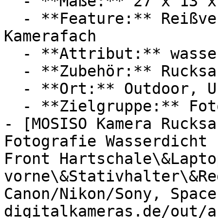
  - **Maße:** 27 x 13 x 34 cm

  - **Feature:** Reißverschluss, Regenschutz, 
Kamerafach

  - **Attribut:** wasserdicht, praktisch

  - **Zubehör:** Rucksack

  - **Ort:** Outdoor, Unterwegs

  - **Zielgruppe:** Fotografen

- [MOSISO Kamera Rucksa
Fotografie Wasserdicht 
Front Hartschale\&Lapto
vorne\&Stativhalter\&Re
Canon/Nikon/Sony, Space
digitalkameras.de/out/a