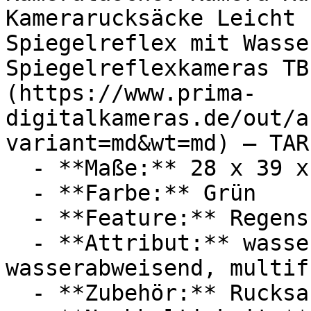
Kamerarucksäcke Leicht 
Spiegelreflex mit Wasse
Spiegelreflexkameras TB
(https://www.prima-
digitalkameras.de/out/a
variant=md&wt=md) — TARI
  - **Maße:** 28 x 39 x 10,5 cm

  - **Farbe:** Grün

  - **Feature:** Regenschutz, Kamerafach

  - **Attribut:** wasserdicht, ultraleicht, 
wasserabweisend, multif
  - **Zubehör:** Rucksack, Gehäuse
