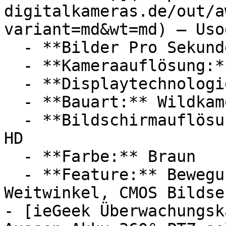
digitalkameras.de/out/a
variant=md&wt=md) — Usog
  - **Bilder Pro Sekunde:** Mit 30 FPS

  - **Kameraauflösung:** Mit 36 Megapixel

  - **Displaytechnologie:** LED

  - **Bauart:** Wildkameras

  - **Bildschirmauflösung:** Ultra-HD / 4K, Full 
HD

  - **Farbe:** Braun

  - **Feature:** Bewegungsmelder, Infrarot, 
Weitwinkel, CMOS Bildsen
- [ieGeek Überwachungsk