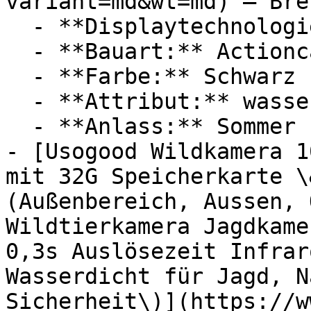
variant=md&wt=md) — Bres
  - **Displaytechnologie:** LED

  - **Bauart:** Actioncams

  - **Farbe:** Schwarz

  - **Attribut:** wasserdicht

  - **Anlass:** Sommer

- [Usogood Wildkamera 1
mit 32G Speicherkarte \
(Außenbereich, Aussen, 
Wildtierkamera Jagdkame
0,3s Auslösezeit Infrar
Wasserdicht für Jagd, N
Sicherheit\)](https://w