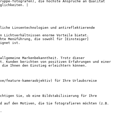
ruppe-fotografen), die höchste Ansprüche an Qualität 
glichkeiten. |

liche Linsentechnologien und antireflektierende 
n Lichtverhältnissen enorme Vorteile bietet.

hte Menüführung, die sowohl für [Einsteiger]
ignet ist.

allgemeine Markenbekanntheit. Trotz dieser 
t. Kunden berichten von positiven Erfahrungen und einer 
 die Ihnen den Einstieg erleichtern können.

ve/feature-kameraobjektiv) für Ihre Urlaubsreise 
chtigen Sie, ob eine Bildstabilisierung für Ihre 
d auf den Motiven, die Sie fotografieren möchten (z.B. 
.
