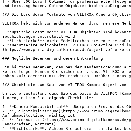
| - Über 500 Euro | Optimal für professionelle [Fotogra
und Leistung haben. Solche Objektive bieten außergewöhn
### Die besonderen Merkmale von VILTROX Kamera Objektiv
VILTROX hebt sich von anderen Marken durch mehrere Merk
- **Optische Leistung**: VILTROX Objektive sind bekannt
Beschichtungen unterstützt wird.

- **Lichtstärke**: Viele Modellreihen bieten eine außer
- **Benutzerfreundlichkeit**: VILTROX Objektive sind in
(https://www.prima-digitalkameras.de/objektive/nutzerer
### Mögliche Bedenken und deren Entkräftung

Ein häufiges Bedenken, das bei der Kaufentscheidung auf
Befürchtungen können Sie sicher sein, dass VILTROX eine
hohen Zufriedenheit mit den Produkten. Darüber hinaus g
### Checkliste zum Kauf von VILTROX Kamera Objektiven f
Um sicherzustellen, dass Sie das passende VILTROX [Kame
finden, nutzen Sie folgende Checkliste:

1. **Kamera-Kompatibilität**: Überprüfen Sie, ob das Ob
2. **[Bildstabilisierung](https://www.prima-digitalkame
Aufnahmesituationen wichtig ist.

3. **[Brennweite](https://www.prima-digitalkameras.de/g
Landschaften, Porträts).

4. **Lichtstärke**: Achten Sie auf die Lichtstärke, bes