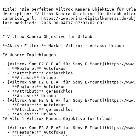
---

title: 'Die perfekten Viltrox Kamera Objektive für Urla
description: 'Viltrox Kamera Objektive für Urlaub aller
canonical_url: 'https://www.prima-digitalkameras.de/obj
last_modified: '2026-06-04T17:07:03+02:00'

---

# Viltrox Kamera Objektive für Urlaub

**Aktive Filter:** Marke: Viltrox · Anlass: Urlaub

## Unsere Empfehlungen

- [Viltrox 9mm F2.8 E AF für Sony E-Mount](https://www.
  - **Feature:** Autofokus

  - **Attribut:** geräuschlos

  - **Anlass:** Urlaub

- [Viltrox 9mm F2.8 E AF für Sony E-Mount](https://www.
  - **Feature:** Autofokus

  - **Attribut:** geräuschlos

  - **Anlass:** Urlaub

- [Viltrox 9mm F2.8 E AF für Sony E-Mount](https://www.
  - **Feature:** Autofokus

  - **Attribut:** geräuschlos

  - **Anlass:** Urlaub

## Alle 1 Viltrox Kamera Objektive für Urlaub

- [Viltrox 9mm F2.8 E AF für Sony E-Mount](https://www.
  - **Feature:** Autofokus
