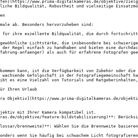
fen](https://www.prima-digitalkameras.de/objektive/zielg
liche Bildqualität, Robustheit und vielseitige Einsatzmö
en

male ab. Besonders hervorzuheben sind:

 für ihre exzellente Bildqualität, die durch fortschritt
gewöhnliche Lichtstärke, die insbesondere bei schwierige
 der Regel einfach zu handhaben und bieten eine durchdac
fahrung-anfaenger) als auch für erfahrene Fotografen gee
kommen kann, ist die Verfügbarkeit von Zubehör oder die 
 wachsende Gefolgschaft in der Fotografiegemeinschaft ha
ibt es eine Vielzahl von Tutorials und Ratgeberinhalten,
ür Ihren Urlaub

ra Objektiv](https://www.prima-digitalkameras.de/objekti
jektiv mit Ihrer Kamera kompatibel ist.

ras.de/objektive/feature-bildstabilisierung)**: Berücksi
lossar/brennweite)**: Wählen Sie die Brennweite basieren
onders wenn Sie häufig bei schwachem Licht fotografieren