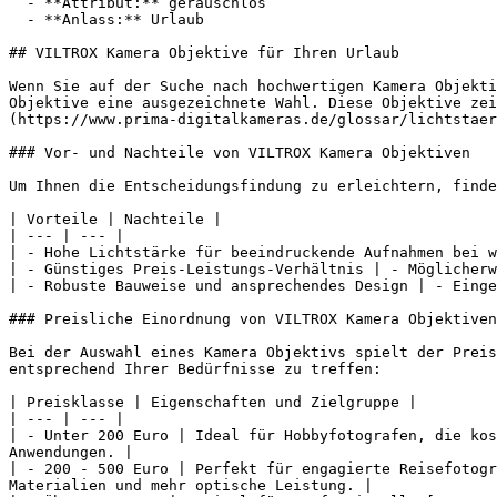
  - **Attribut:** geräuschlos

  - **Anlass:** Urlaub

## VILTROX Kamera Objektive für Ihren Urlaub

Wenn Sie auf der Suche nach hochwertigen Kamera Objekti
Objektive eine ausgezeichnete Wahl. Diese Objektive zei
(https://www.prima-digitalkameras.de/glossar/lichtstaer
### Vor- und Nachteile von VILTROX Kamera Objektiven

Um Ihnen die Entscheidungsfindung zu erleichtern, finde
| Vorteile | Nachteile |

| --- | --- |

| - Hohe Lichtstärke für beeindruckende Aufnahmen bei w
| - Günstiges Preis-Leistungs-Verhältnis | - Möglicherw
| - Robuste Bauweise und ansprechendes Design | - Einge
### Preisliche Einordnung von VILTROX Kamera Objektiven

Bei der Auswahl eines Kamera Objektivs spielt der Preis
entsprechend Ihrer Bedürfnisse zu treffen:

| Preisklasse | Eigenschaften und Zielgruppe |

| --- | --- |

| - Unter 200 Euro | Ideal für Hobbyfotografen, die kos
Anwendungen. |

| - 200 - 500 Euro | Perfekt für engagierte Reisefotogr
Materialien und mehr optische Leistung. |
