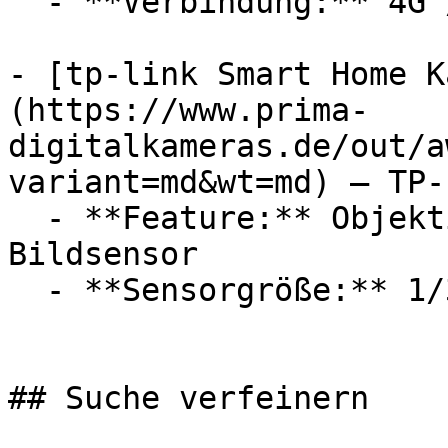
  - **Verbindung:** 4G / LTE

- [tp-link Smart Home K
(https://www.prima-
digitalkameras.de/out/a
variant=md&wt=md) — TP-L
  - **Feature:** Objektivanschluss, CMOS 
Bildsensor

  - **Sensorgröße:** 1/3

## Suche verfeinern
