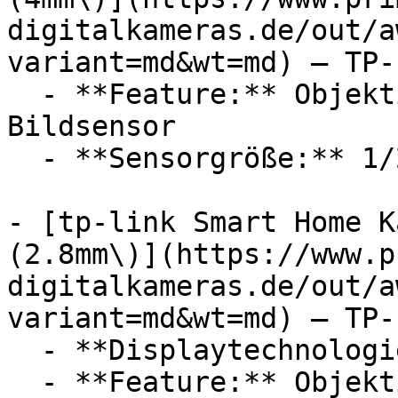
digitalkameras.de/out/a
variant=md&wt=md) — TP-L
  - **Feature:** Objektivanschluss, CMOS 
Bildsensor

  - **Sensorgröße:** 1/2,7, 1/3

- [tp-link Smart Home K
(2.8mm\)](https://www.p
digitalkameras.de/out/a
variant=md&wt=md) — TP-L
  - **Displaytechnologie:** LED

  - **Feature:** Objektivanschluss, CMOS 