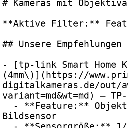
# Kameras mit Objektiva
**Aktive Filter:** Feat
## Unsere Empfehlungen

- [tp-link Smart Home K
(4mm\)](https://www.pri
digitalkameras.de/out/a
variant=md&wt=md) — TP-L
  - **Feature:** Objektivanschluss, CMOS 
Bildsensor

  - **Sensorgröße:** 1/2,7, 1/3
