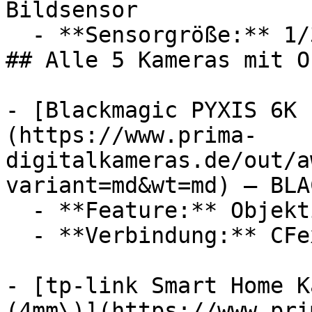
Bildsensor

  - **Sensorgröße:** 1/3

## Alle 5 Kameras mit O
- [Blackmagic PYXIS 6K 
(https://www.prima-
digitalkameras.de/out/a
variant=md&wt=md) — BLA
  - **Feature:** Objektivanschluss

  - **Verbindung:** CFexpress

- [tp-link Smart Home K
(4mm\)](https://www.pri