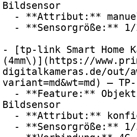
Bildsensor

  - **Attribut:** manuell

  - **Sensorgröße:** 1/2,7, 1/3

- [tp-link Smart Home K
(4mm\)](https://www.pri
digitalkameras.de/out/a
variant=md&wt=md) — TP-L
  - **Feature:** Objektivanschluss, CMOS 
Bildsensor

  - **Attribut:** konfigurierbar

  - **Sensorgröße:** 1/3
