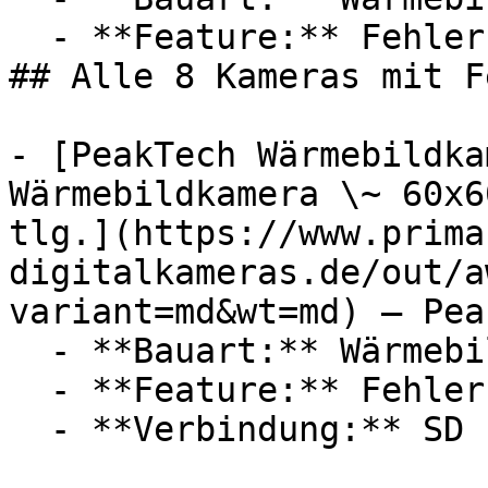
  - **Feature:** Fehlersuche

## Alle 8 Kameras mit F
- [PeakTech Wärmebildka
Wärmebildkamera \~ 60x6
tlg.](https://www.prima
digitalkameras.de/out/a
variant=md&wt=md) — Pea
  - **Bauart:** Wärmebildkameras, Fotokameras

  - **Feature:** Fehlersuche

  - **Verbindung:** SD
