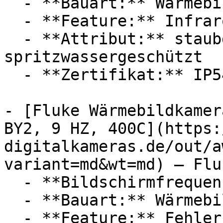
  - **Bauart:** Wärmebildkameras

  - **Feature:** Infrarot, Fehlersuche

  - **Attribut:** staubgeschützt, 
spritzwassergeschützt

  - **Zertifikat:** IP54 Schutzklasse

- [Fluke Wärmebildkamer
BY2, 9 HZ, 400C](https:
digitalkameras.de/out/a
variant=md&wt=md) — Fluk
  - **Bildschirmfrequenz:** 9 Hz

  - **Bauart:** Wärmebildkameras

  - **Feature:** Fehlersuche, Touchscreen
