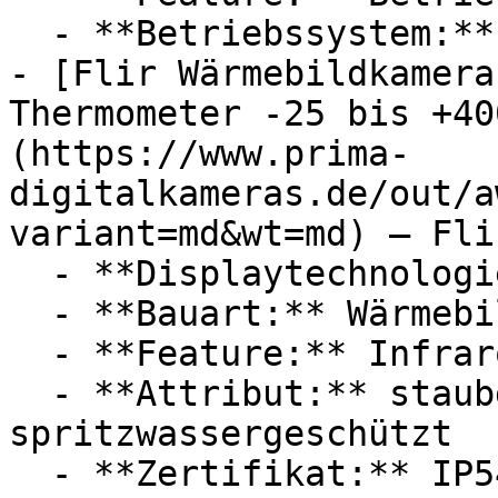
  - **Betriebssystem:** Android

- [Flir Wärmebildkamera
Thermometer -25 bis +40
(https://www.prima-
digitalkameras.de/out/a
variant=md&wt=md) — Flir
  - **Displaytechnologie:** LED

  - **Bauart:** Wärmebildkameras

  - **Feature:** Infrarot, Fehlersuche

  - **Attribut:** staubgeschützt, 
spritzwassergeschützt

  - **Zertifikat:** IP54 Schutzklasse
