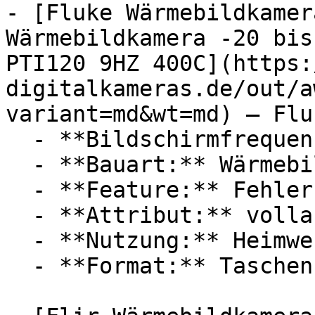
- [Fluke Wärmebildkamer
Wärmebildkamera -20 bis
PTI120 9HZ 400C](https:
digitalkameras.de/out/a
variant=md&wt=md) — Fluk
  - **Bildschirmfrequenz:** 9 Hz

  - **Bauart:** Wärmebildkameras

  - **Feature:** Fehlersuche, Touchscreen

  - **Attribut:** vollautomatisch

  - **Nutzung:** Heimwerken

  - **Format:** Taschenformat
