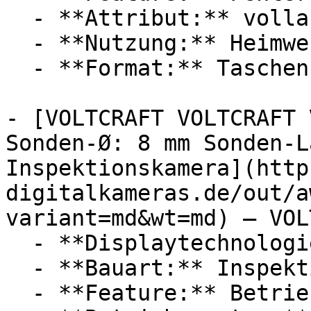
  - **Attribut:** vollautomatisch

  - **Nutzung:** Heimwerken

  - **Format:** Taschenformat

- [VOLTCRAFT VOLTCRAFT 
Sonden-Ø: 8 mm Sonden-L
Inspektionskamera](http
digitalkameras.de/out/a
variant=md&wt=md) — VOL
  - **Displaytechnologie:** LED

  - **Bauart:** Inspektionskameras

  - **Feature:** Betriebssystem, Fehlersuche
