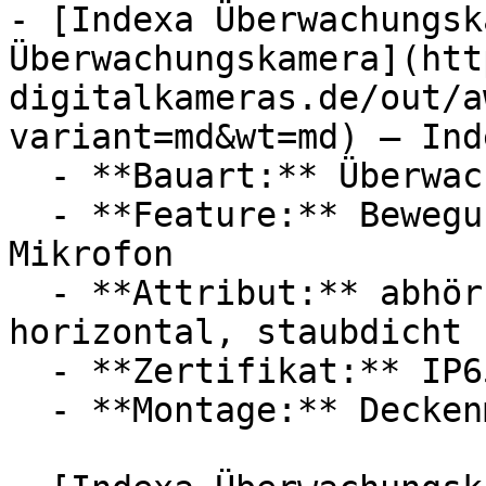
- [Indexa Überwachungsk
Überwachungskamera](htt
digitalkameras.de/out/a
variant=md&wt=md) — Inde
  - **Bauart:** Überwachungskameras

  - **Feature:** Bewegungsmelder, Infrarot, 
Mikrofon

  - **Attribut:** abhörsicher, störungsfrei, 
horizontal, staubdicht

  - **Zertifikat:** IP65 Schutzklasse

  - **Montage:** Deckenmontage
