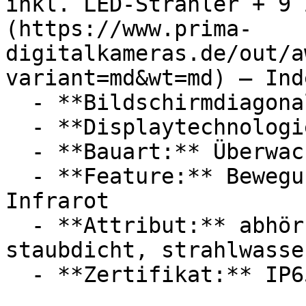
inkl. LED-Strahler + 9 
(https://www.prima-
digitalkameras.de/out/a
variant=md&wt=md) — Inde
  - **Bildschirmdiagonale:** 9 Zoll

  - **Displaytechnologie:** LED, LCD

  - **Bauart:** Überwachungskameras

  - **Feature:** Bewegungsmelder, Touchscreen, 
Infrarot

  - **Attribut:** abhörsicher, störungsfrei, 
staubdicht, strahlwasse
  - **Zertifikat:** IP65 Schutzklasse
