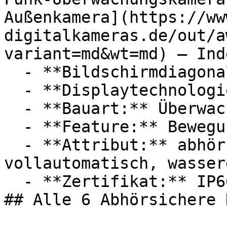
Außenkamera](https://ww
digitalkameras.de/out/a
variant=md&wt=md) — Inde
  - **Bildschirmdiagonale:** 7 Zoll

  - **Displaytechnologie:** LCD

  - **Bauart:** Überwachungskameras

  - **Feature:** Bewegungserkennung, Infrarot

  - **Attribut:** abhörsicher, störungsfrei, 
vollautomatisch, wasser
  - **Zertifikat:** IP66 Schutzklasse

## Alle 6 Abhörsichere 