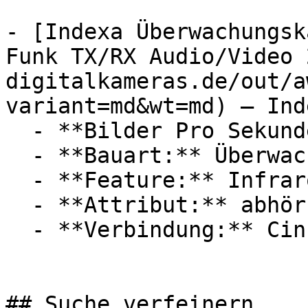
- [Indexa Überwachungsk
Funk TX/RX Audio/Video 
digitalkameras.de/out/a
variant=md&wt=md) — Inde
  - **Bilder Pro Sekunde:** Mit 25 FPS

  - **Bauart:** Überwachungskameras

  - **Feature:** Infrarot

  - **Attribut:** abhörsicher, störungsfrei

  - **Verbindung:** Cinch

## Suche verfeinern
