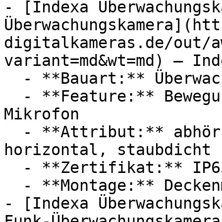
- [Indexa Überwachungsk
Überwachungskamera](htt
digitalkameras.de/out/a
variant=md&wt=md) — Inde
  - **Bauart:** Überwachungskameras

  - **Feature:** Bewegungsmelder, Infrarot, 
Mikrofon

  - **Attribut:** abhörsicher, störungsfrei, 
horizontal, staubdicht

  - **Zertifikat:** IP65 Schutzklasse

  - **Montage:** Deckenmontage

- [Indexa Überwachungsk
Funk-Überwachungskamera