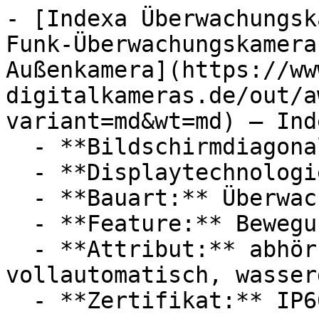
- [Indexa Überwachungsk
Funk-Überwachungskamera
Außenkamera](https://ww
digitalkameras.de/out/a
variant=md&wt=md) — Inde
  - **Bildschirmdiagonale:** 7 Zoll

  - **Displaytechnologie:** LCD

  - **Bauart:** Überwachungskameras

  - **Feature:** Bewegungserkennung, Infrarot

  - **Attribut:** abhörsicher, störungsfrei, 
vollautomatisch, wasser
  - **Zertifikat:** IP66 Schutzklasse
