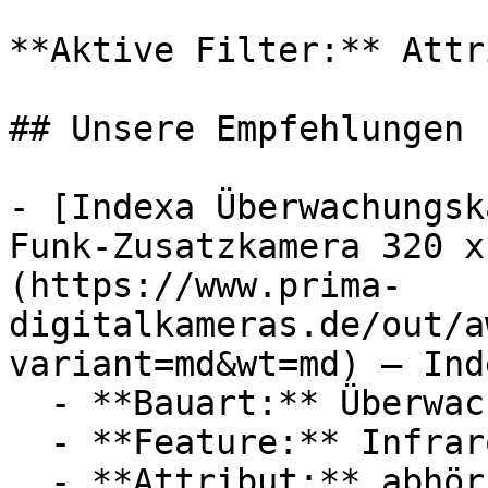
**Aktive Filter:** Attr
## Unsere Empfehlungen

- [Indexa Überwachungsk
Funk-Zusatzkamera 320 x
(https://www.prima-
digitalkameras.de/out/a
variant=md&wt=md) — Inde
  - **Bauart:** Überwachungskameras

  - **Feature:** Infrarot, Mikrofon

  - **Attribut:** abhörsicher, störungsfrei, 