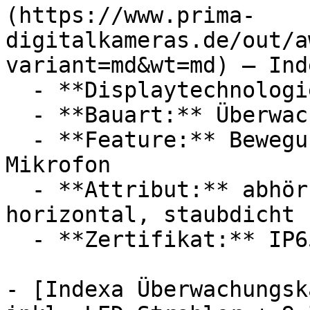
(https://www.prima-
digitalkameras.de/out/a
variant=md&wt=md) — Inde
  - **Displaytechnologie:** LED

  - **Bauart:** Überwachungskameras

  - **Feature:** Bewegungsmelder, Infrarot, 
Mikrofon

  - **Attribut:** abhörsicher, störungsfrei, 
horizontal, staubdicht

  - **Zertifikat:** IP65 Schutzklasse

- [Indexa Überwachungsk