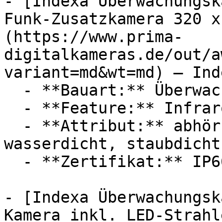
- [Indexa Überwachungsk
Funk-Zusatzkamera 320 x
(https://www.prima-
digitalkameras.de/out/a
variant=md&wt=md) — Inde
  - **Bauart:** Überwachungskameras

  - **Feature:** Infrarot, Mikrofon

  - **Attribut:** abhörsicher, störungsfrei, 
wasserdicht, staubdicht

  - **Zertifikat:** IP66 Schutzklasse

- [Indexa Überwachungsk
Kamera inkl. LED-Strahl