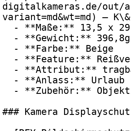
digitalkameras.de/out/a
variant=md&wt=md) — K\&
  - **Maße:** 13,5 x 29 x 20 cm

  - **Gewicht:** 396,8g

  - **Farbe:** Beige

  - **Feature:** Reißverschluss

  - **Attribut:** tragbar, spritzwassergeschützt

  - **Anlass:** Urlaub

  - **Zubehör:** Objektiv

### Kamera Displayschut