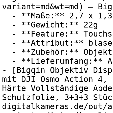
variant=md&wt=md) — Bigq
  - **Maße:** 2,7 x 1,3 x 4,8 cm

  - **Gewicht:** 22g

  - **Feature:** Touchscreen

  - **Attribut:** blasenfrei

  - **Zubehör:** Objektiv, Schutzfolie

  - **Lieferumfang:** Abdeckung

- [Bigqin Objektiv Disp
mit DJI Osmo Action 4, 
Härte Vollständige Abde
Schutzfolie, 3+3+3 Stüc
digitalkameras.de/out/a