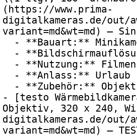
(https://www.prima-
digitalkameras.de/out/a
variant=md&wt=md) — SinL
  - **Bauart:** Minikameras, Überwachungskameras

  - **Bildschirmauflösung:** Full HD

  - **Nutzung:** Filmen, Radfahren

  - **Anlass:** Urlaub

  - **Zubehör:** Objektiv

- [testo Wärmebildkamer
Objektiv, 320 x 240, Wi
digitalkameras.de/out/a
variant=md&wt=md) — TEST