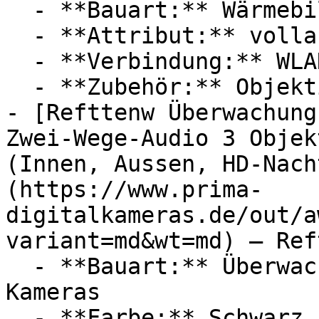
  - **Bauart:** Wärmebildkameras

  - **Attribut:** vollautomatisch

  - **Verbindung:** WLAN

  - **Zubehör:** Objektiv

- [Refttenw Überwachung
Zwei-Wege-Audio 3 Objek
(Innen, Aussen, HD-Nach
(https://www.prima-
digitalkameras.de/out/a
variant=md&wt=md) — Ref
  - **Bauart:** Überwachungskameras, Bullet-
Kameras

  - **Farbe:** Schwarz
