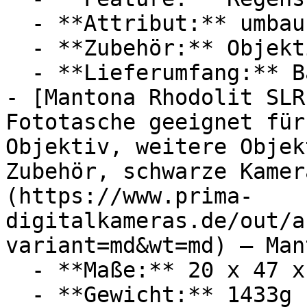
  - **Attribut:** umbaubar, integrierbar

  - **Zubehör:** Objektiv, Systemblitz, Gehäuse

  - **Lieferumfang:** Bauchgurt

- [Mantona Rhodolit SLR
Fototasche geeignet für
Objektiv, weitere Objek
Zubehör, schwarze Kamer
(https://www.prima-
digitalkameras.de/out/a
variant=md&wt=md) — Mant
  - **Maße:** 20 x 47 x 28 cm

  - **Gewicht:** 1433g
