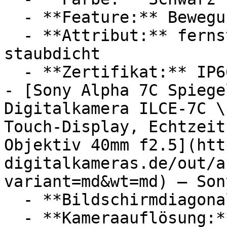
  - **Feature:** Bewegungserkennung, Infrarot

  - **Attribut:** fernsteuerbar, wasserdicht, 
staubdicht

  - **Zertifikat:** IP66 Schutzklasse

- [Sony Alpha 7C Spiege
Digitalkamera ILCE-7C \
Touch-Display, Echtzeit
Objektiv 40mm f2.5](htt
digitalkameras.de/out/a
variant=md&wt=md) — Sony
  - **Bildschirmdiagonale:** 3 Zoll

  - **Kameraauflösung:** Mit 24,2 Megapixel
