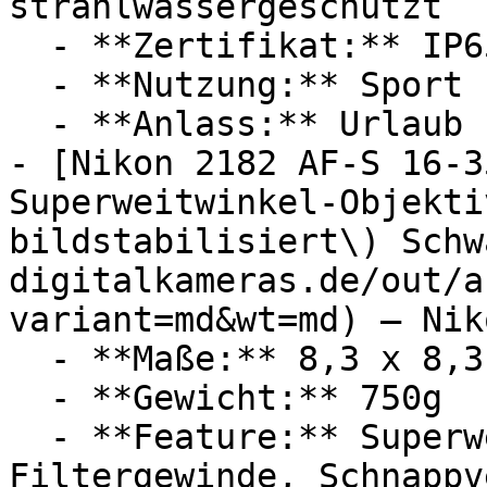
strahlwassergeschützt

  - **Zertifikat:** IP65 Schutzklasse

  - **Nutzung:** Sport

  - **Anlass:** Urlaub

- [Nikon 2182 AF-S 16-3
Superweitwinkel-Objekti
bildstabilisiert\) Schw
digitalkameras.de/out/a
variant=md&wt=md) — Niko
  - **Maße:** 8,3 x 8,3 x 12,5 cm

  - **Gewicht:** 750g

  - **Feature:** Superweitwinkelobjektiv, 
Filtergewinde, Schnappv