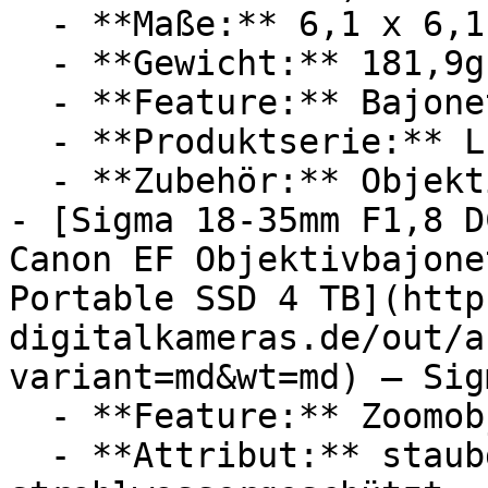
  - **Maße:** 6,1 x 6,1 x 5,2 cm

  - **Gewicht:** 181,9g

  - **Feature:** Bajonettverschluss

  - **Produktserie:** Lumix

  - **Zubehör:** Objektiv

- [Sigma 18-35mm F1,8 D
Canon EF Objektivbajone
Portable SSD 4 TB](http
digitalkameras.de/out/a
variant=md&wt=md) — Sigm
  - **Feature:** Zoomobjektiv

  - **Attribut:** staubdicht, 