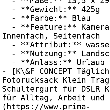
  - **Maße:** 13,5 x 29 x 20,1 cm

  - **Gewicht:** 425g

  - **Farbe:** Blau

  - **Feature:** Kameraobjektiv, Reißverschluss, 
Innenfach, Seitenfach

  - **Attribut:** wasserdicht

  - **Nutzung:** Landschafts-Fotografie

  - **Anlass:** Urlaub

- [K\&F CONCEPT Täglich
Fotorucksack Klein Trag
Schultergurt für DSLR K
für Alltag, Arbeit und 
(https://www.prima-