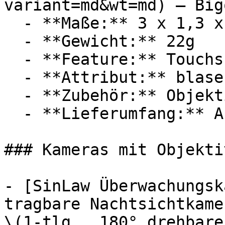
variant=md&wt=md) — Bigq
  - **Maße:** 3 x 1,3 x 3,4 cm

  - **Gewicht:** 22g

  - **Feature:** Touchscreen

  - **Attribut:** blasenfrei

  - **Zubehör:** Objektiv, Schutzfolie

  - **Lieferumfang:** Abdeckung

### Kameras mit Objektiv
- [SinLaw Überwachungsk
tragbare Nachtsichtkame
\(1-tlg., 180° drehbare