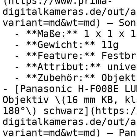
(https://www.prima-
digitalkameras.de/out/a
variant=md&wt=md) — Sone
  - **Maße:** 1 x 1 x 1 cm

  - **Gewicht:** 11g

  - **Feature:** Festbrennweite

  - **Attribut:** universell

  - **Zubehör:** Objektiv

- [Panasonic H-F008E LU
Objektiv \(16 mm KB, kl
180°\) schwarz](https:/
digitalkameras.de/out/a
variant=md&wt=md) — Pan