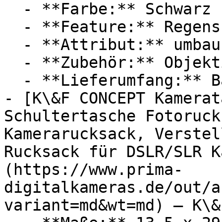
  - **Farbe:** Schwarz

  - **Feature:** Regenschutz, Stauraum

  - **Attribut:** umbaubar, integrierbar

  - **Zubehör:** Objektiv, Systemblitz, Gehäuse

  - **Lieferumfang:** Bauchgurt

- [K\&F CONCEPT Kamerat
Schultertasche Fotoruck
Kamerarucksack, Verstel
Rucksack für DSLR/SLR K
(https://www.prima-
digitalkameras.de/out/a
variant=md&wt=md) — K\&