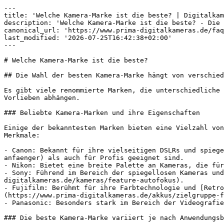
---
title: 'Welche Kamera-Marke ist die beste? | Digitalkameras-FAQ | Prima'
description: 'Welche Kamera-Marke ist die beste? - Die Antwort auf diese und andere Digitalkameras-Fragen in unserer FAQ auf prima-digitalkameras.de'
canonical_url: 'https://www.prima-digitalkameras.de/faq/welche-kamera-marke-ist-die-beste'
last_modified: '2026-07-25T16:42:38+02:00'
---

# Welche Kamera-Marke ist die beste?

## Die Wahl der besten Kamera-Marke hängt von verschiedenen Faktoren ab

Es gibt viele renommierte Marken, die unterschiedliche Stärken und Schwächen aufweisen. Die Auswahl der besten Marke kann von den individuellen Bedürfnissen und Vorlieben abhängen.

### Beliebte Kamera-Marken und ihre Eigenschaften

Einige der bekanntesten Marken bieten eine Vielzahl von Kameras, die für verschiedene Anwendungen geeignet sind. Hier sind einige der führenden Marken und ihre Merkmale:

- Canon: Bekannt für ihre vielseitigen DSLRs und spiegellosen Kameras, die sowohl für [Anfänger](https://www.prima-digitalkameras.de/kameras/nutzererfahrung-anfaenger) als auch für Profis geeignet sind.
- Nikon: Bietet eine breite Palette an Kameras, die für ihre Bildqualität und Robustheit geschätzt werden.
- Sony: Führend im Bereich der spiegellosen Kameras und bekannt für innovative Technologien wie den schnellen [Autofokus](https://www.prima-digitalkameras.de/kameras/feature-autofokus).
- Fujifilm: Berühmt für ihre Farbtechnologie und [Retro](https://www.prima-digitalkameras.de/kameras/stil-retro)-Designs, ideal für kreative [Fotografen](https://www.prima-digitalkameras.de/akkus/zielgruppe-fotografen).
- Panasonic: Besonders stark im Bereich der Videografie und bietet viele Funktionen für Filmemacher.

### Die beste Kamera-Marke variiert je nach Anwendungsbereich

Die Wahl der besten Marke kann auch von der Art der Fotografie abhängen, die betrieben werden soll. Hier sind einige Beispiele:

1. Für [Landschaftsfotografie](https://www.prima-digitalkameras.de/kameras/nutzung-landschafts-fotografie) sind Marken wie Nikon und Canon oft bevorzugt.
2. Für [Porträtfotografie](https://www.prima-digitalkameras.de/objektive/nutzung-portraet-fotografie) sind Sony und Fujifilm aufgrund ihrer hervorragenden Objektive beliebt.
3. Für Videografie sind Panasonic und Sony führend, da sie viele Funktionen für Filmemacher bieten.

Die Entscheidung für die beste Kamera-Marke sollte auf den persönlichen Anforderungen und dem gewünschten Einsatzgebiet basieren.

## Hinweis: Affiliate-Links

Die folgenden Produktempfehlungen enthalten Affiliate-Links. Wenn du über einen dieser Links kaufst, erhalten wir eine Provision — für dich ändert sich am Preis nichts.

### Kamera Akkus aus Japan

- [Heib Qualitätsakku - Akku für Fuji FinePix 4900 Zoom - 1500mAh - 3,7V - Li-Ion](https://www.prima-digitalkameras.de/out/asin:B003CJY6HY?variant=md&wt=md) — Heib
  - **Akku Kapazität:** 1500 mAh
  - **Zubehör:** Batterien
- [Hähnel - Extreme - HLX-H1 - Lithium-Ionen-Akku für Olympus - 2000 mAh - 7,4V - Ersatz für BLH-1 Akku - Robust, stoßfest und kältebeständig](https://www.prima-digitalkameras.de/out/asin:B09J8TGRH6?variant=md&wt=md) — Hähnel
  - **Maße:** 3,1 x 2,1 x 5 cm
  - **Gewicht:** 101,4g
  - **Akku Kapazität:** 2000 mAh
  - **Farbe:** Orange
  - **Attribut:** kältebeständig, robust, stoßfest
  - **Zubehör:** Batterien
  - **Nachhaltigkeit:** langlebig
- [DuraPro 1er Pack EN-EL9 EL9 EN-EL9A Li-Ionen-Akku und LCD-USB-Ladegerät für Nikon D40 D40x D60 D3000 D5000 Digital kameras](https://www.prima-digitalkameras.de/out/asin:B07K56QBP3?variant=md&wt=md) — DuraPro
  - **Maße:** 2,3 x 8,4 x 5,2 cm
  - **Gewicht:** 52,9g
  - **Farbe:** Schwarz
  - **Attribut:** vollautomatisch, praktisch
  - **Zertifikat:** CE Label, RoHS Zertifikat
  - **Anlass:** Urlaub
  - **Zubehör:** Batterien, Ladegerät
- [Homesuit EN-EL25 Akku 1600mAh Vollständige Dekodierung mit 2-in-1 Typ-C Ladekabel für Nikon Z30 Z50 Zfc Kamera Passend für Nikon-Ladegerät MH-32-4333 \(2er-Pack\)](https://www.prima-digitalkameras.de/out/asin:B0F83BP2RJ?variant=md&wt=md) — Homesuit
  - **Akku Kapazität:** 1600 mAh
  - **Feature:** Überhitzungsschutz, Kurzschlussschutz, Ladeanschluss, Ladefunktion
  - **Zubehör:** Batterien, Kabel, Ladegerät
  - **Lieferumfang:** Ersatzakku
  - **Nachhaltigkeit:** langlebig

### Kamera Aufbewahrung aus Japan

- [Nayubo Kleiner Kamerarucksack Spiegellose Camera Outdoor-Reisen Wanderfotografie Wasserdichte Unisex-Kameratasche Kompatibel mit Sony/Canon/Nikon/Fuji DSLR/SLR Kamera \(Blau\)](https://www.prima-digitalkameras.de/out/asin:B0CJ6W38W4?variant=md&wt=md) — Nayubo
  - **Maße:** 12,5 x 33 x 26,5 cm
  - **Gewicht:** 339,5g
  - **Farbe:** Blau
  - **Attribut:** multifunktional
  - **Nutzung:** Filmen
  - **Anlass:** Urlaub
  - **Geschlecht:** Unisex
- [MOSISO Kamera Rucksack, DSLR/SLR/Spiegellose Fotografie Wasserdicht 17,3 Zoll Kamera Tasche mit Front Hartschale\&Laptopfach vorne\&Stativhalter\&Regenschutz Kompatibel mit Canon/Nikon/Sony, Space Grau](https://www.prima-digitalkameras.de/out/asin:B08G8BWHM2?variant=md&wt=md) — MOSISO
  - **Maße:** 30,2 x 43,9 x 16,5 cm
  - **Farbe:** Grau
  - **Feature:** Regenschutz, Laptopfach, Reißverschluss
  - **Attribut:** wasserdicht, einstellbar
  - **Nutzung:** Filmen
  - **Anlass:** Urlaub, Hochzeit
- [RAINSMORE Fotorucksack Kamerarucksack Groß mit 14 Zoll Laptopfach Leicht Kamera Rucksack DSLR SLR Kameratasche Regenschutz für Canon Nikon Sony Grau](https://www.prima-digitalkameras.de/out/asin:B0FLQ2VW3Q?variant=md&wt=md) — RAINSMORE
  - **Maße:** 16 x 40 x 30 cm
  - **Gewicht:** 1168,4g
  - **Farbe:** Grau
  - **Feature:** Regenschutz, Laptopfach, Stauraum, Kamerafach
  - **Attribut:** flexibel
  - **Anlass:** Urlaub
  - **Zubehör:** Rucksack, Gehäuse
- [Case Logic DCB-304K Luxus-Zoom](https://www.prima-digitalkameras.de/out/awin:43425998749?variant=md&wt=md) — Case Logic
  - **Farbe:** Schwarz
  - **Feature:** Reißverschluss
  - **Attribut:** praktisch
  - **Zubehör:** Gehäuse
  - **Lieferumfang:** Schultergurt

### Kamera Displayschutzfolien aus Japan

- [S\&M Display-Hybrid Glas für Canon EOS 1300D](https://www.prima-digitalkameras.de/out/awin:31119200787?variant=md&wt=md)
  - **Material:** Glas
  - **Attribut:** blasenfrei, entfernbar
  - **Produktserie:** EOS
- [Sony FDA-EP 10 Okularmuschel \(passend für a6000, NEX-6, NEX-7\) \& PCKLM17.SYH Displayschutz für Alpha 6000 Systemkamera \(7,6 cm \(3 Zoll\) Display\)](https://www.prima-digitalkameras.de/out/asin:B0C6K4CQS8?variant=md&wt=md) — Sony
  - **Feature:** Sucher
  - **Zubehör:** Schutzfolie
  - **Zielgruppe:** Brillenträger
- [A1ii Displayschutzfolie Glas für Sony A1ii A7R V Vollformat Spiegellose Kamera, 9H Gehärtetes Glas Anti-Scrach Anti-Bläschen Anti-Staub \(3 Pack\)](https://www.prima-digitalkameras.de/out/asin:B0BNB4PGKB?variant=md&wt=md) — YRTIYO
  - **Maße:** 5 x 1,3 x 7 cm
  - **Gewicht:** 8,8g
  - **Material:** Glas
  - **Feature:** Wechselobjektiv, Hohe Auflösung, Touchscreen
  - **Attribut:** blasenfrei, vollautomatisch, kratzfest, transparent
  - **Lieferumfang:** Abdeckung, Montageanleitung
  - **Format:** Vollformat
- [S\&M digiCOVER Hybrid Glas für Sony Alpha 7V](https://www.prima-digitalkameras.de/out/awin:44301854070?variant=md&wt=md)
  - **Material:** Glas
  - **Attribut:** blasenfrei, stoßabsorbierend
  - **Produktserie:** Sony alpha
  - **Nachhaltigkeit:** wiederverwendbar

### Kameras mit Autofokus

- [Digitalkamera, FHD 1080P 40 MP Kamera für Fotografie, 8-Fach Zoom Point and Shoot Digitalkamera, Anti-Shake Kompakte Kleine Kamera für Teenager, Jungen und Mädchen \(White\)](https://www.prima-digitalkameras.de/out/asin:B0CVXRK37H?variant=md&wt=md) — Garsent
  - **Kameraauflösung:** Mit 40 Megapixel
  - **Gewicht:** 165,3g
  - **Displaytechnologie:** IPS
  - **Bildschirmauflösung:** Full HD
  - **Feature:** Einfacher Bedienung, Aufnahmemodus, Digitaler Zoom, Autofokus
  - **Attribut:** kratzfest
  - **Nutzung:** Fotoaufnahme, Farbwiedergabe
- [Sony Alpha 7 III ILCE-7M3KB Systemkamera \(SEL-2870, 24,2 MP, NFC, WLAN \(Wi-Fi\)](https://www.prima-digitalkameras.de/out/awin:33997673543?variant=md&wt=md) — Sony
  - **Kameraauflösung:** Mit 24,2 Megapixel
  - **Displaytechnologie:** LCD
  - **Bauart:** Systemkameras
  - **Farbe:** Schwarz
  - **Feature:** Kopfhöreranschluss, Bildprozessor, Autofokus, HDR
  - **Attribut:** wechselbar, schwenkbar
- [Foscam Überwachungskamera SD4 4 MP Dual-Band WLAN PTZ Dome \(Außenbereich, Innenbereich, 4-fachen optischen Zoom, IP66 Wasserfest, Nachtsicht bis zu 50 Meter, Intelligente Erkennung \& Nachrichten mit Push-Funktion\)](https://www.prima-digitalkameras.de/out/awin:35551116776?variant=md&wt=md) — Foscam
  - **Kameraauflösung:** Mit 4 Megapixel
  - **Bauart:** Überwachungskameras, Sicherheitskameras
  - **Farbe:** Weiß
  - **Feature:** Autofokus, Mikrofon
  - **Attribut:** wasserdicht, staubdicht, wasserfest
  - **Zertifikat:** IP66 Schutzklasse
- [FIREFOTO Videokamera Camcorder 5K 56MP Vlogging Kamera für YouTube 16X WiFi IR Nachtsicht Doppelobjektiv 3" Touchscreen Videorekorder mit 2 Batterien, 64GB Karte, Fernbedienung, Mikrofon](https://www.prima-digitalkameras.de/out/asin:B0FG2ZT9W9?variant=md&wt=md) — FIREFOTO
  - **Bildschirmdiagonale:** 3 Zoll
  - **Kameraauflösung:** Mit 56 Megapixel
  - **Speicherkapazität:** Mit 64 GB Speicher
  - **Displaytechnologie:** LED
  - **Feature:** Touchscreen, Mikrofon, Einfacher Bedienung, Gegenlichtblende
  - **Nutzung:** Selfie-Fotografie
  - **Verbindung:** WLAN, SD, HDMI
  - **Kompatibilität:** YouTube

### Kamera Objektive mit Autofokus

- [Spactz Professionelles 37-mm-Makro+72-mm-Weitwinkelobjektiv, 0,39-faches Full-HD für 4K-Camcorder](https://www.prima-digitalkameras.de/out/asin:B0BRMXSWNV?variant=md&wt=md) — Spactz
  - **Maße:** 8 x 5,5 x 10 cm
  - **Gewicht:** 194,6g
  - **Farbe:** Schwarz
  - **Feature:** Weitwinkelobjektiv, Filtergewinde, Autofokus
- [Panasonic Lumix H-ES35100E Leica DG Vario-Elmarit 35-100 mm Zoom F2,8 Objektiv, Micro Four Thirds Kameraobjektiv, Teleobjektiv, Power OI