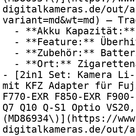
digitalkameras.de/out/a
variant=md&wt=md) — Tra
  - **Akku Kapazität:** 950 mAh

  - **Feature:** Überhitzungsschutz, Steckdose

  - **Zubehör:** Batterien, Ladegerät, Adapter

  - **Ort:** Zigarettenanzünder

- [2in1 Set: Kamera Li-
mit KFZ Adapter für Fuj
F770-EXR F850-EXR F900-
Q7 Q10 Q-S1 Optio VS20,
(MD86934\)](https://www
digitalkameras.de/out/a