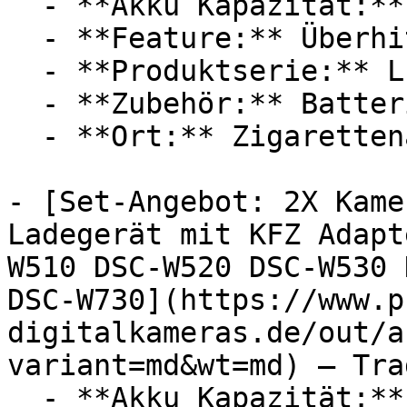
  - **Akku Kapazität:** 900 mAh

  - **Feature:** Überhitzungsschutz, Steckdose

  - **Produktserie:** Lumix

  - **Zubehör:** Batterien, Ladegerät, Adapter

  - **Ort:** Zigarettenanzünder

- [Set-Angebot: 2X Kame
Ladegerät mit KFZ Adapt
W510 DSC-W520 DSC-W530 
DSC-W730](https://www.p
digitalkameras.de/out/a
variant=md&wt=md) — Tra
  - **Akku Kapazität:** 1000 mAh
