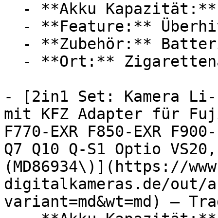
  - **Akku Kapazität:** 1030 mAh

  - **Feature:** Überhitzungsschutz, Steckdose

  - **Zubehör:** Batterien, Ladegerät

  - **Ort:** Zigarettenanzünder

- [2in1 Set: Kamera Li-
mit KFZ Adapter für Fuj
F770-EXR F850-EXR F900-
Q7 Q10 Q-S1 Optio VS20,
(MD86934\)](https://www
digitalkameras.de/out/a
variant=md&wt=md) — Tra