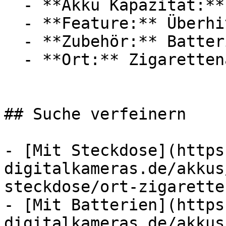
  - **Akku Kapazität:** 1030 mAh

  - **Feature:** Überhitzungsschutz, Steckdose

  - **Zubehör:** Batterien, Ladegerät

  - **Ort:** Zigarettenanzünder

## Suche verfeinern

- [Mit Steckdose](https
digitalkameras.de/akkus
steckdose/ort-zigarette
- [Mit Batterien](https
digitalkameras.de/akkus