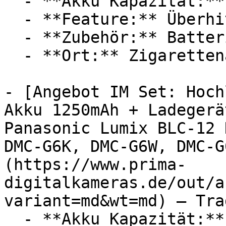
  - **Akku Kapazität:** 950 mAh

  - **Feature:** Überhitzungsschutz, Steckdose

  - **Zubehör:** Batterien, Ladegerät, Adapter

  - **Ort:** Zigarettenanzünder

- [Angebot IM Set: Hoch
Akku 1250mAh + Ladegerä
Panasonic Lumix BLC-12 
DMC-G6K, DMC-G6W, DMC-G
(https://www.prima-
digitalkameras.de/out/a
variant=md&wt=md) — Tra
  - **Akku Kapazität:** 1250 mAh
