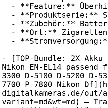
  - **Feature:** Überhitzungsschutz, Steckdose

  - **Produktserie:** Sony cybershot

  - **Zubehör:** Batterien, Ladegerät, Adapter

  - **Ort:** Zigarettenanzünder

  - **Stromversorgung:** Schnelladegerät

- [TOP-Bundle: 2X Akku 
Nikon EN-EL14 passend f
3300 D-5100 D-5200 D-53
7700 P-7800 Nikon Df](h
digitalkameras.de/out/a
variant=md&wt=md) — Tra