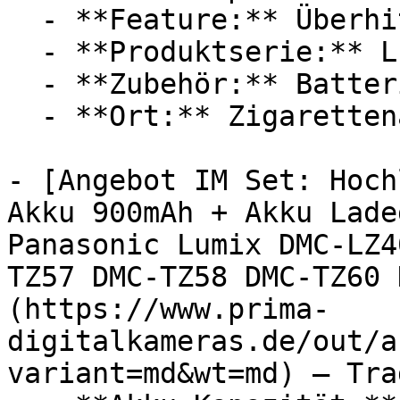
  - **Feature:** Überhitzungsschutz, Steckdose

  - **Produktserie:** Lumix

  - **Zubehör:** Batterien, Ladegerät, Adapter

  - **Ort:** Zigarettenanzünder

- [Angebot IM Set: Hoch
Akku 900mAh + Akku Lade
Panasonic Lumix DMC-LZ4
TZ57 DMC-TZ58 DMC-TZ60 
(https://www.prima-
digitalkameras.de/out/a
variant=md&wt=md) — Tra