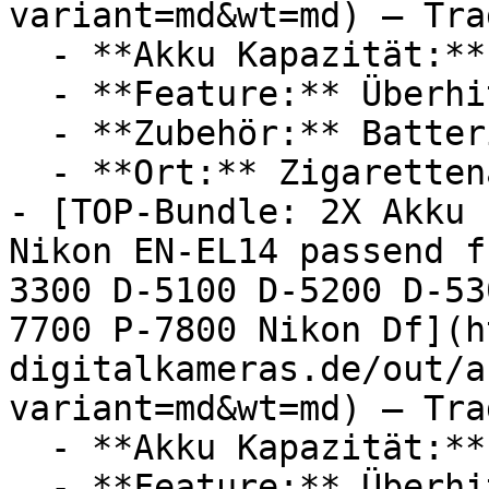
variant=md&wt=md) — Tra
  - **Akku Kapazität:** 950 mAh

  - **Feature:** Überhitzungsschutz, Steckdose

  - **Zubehör:** Batterien, Ladegerät, Adapter

  - **Ort:** Zigarettenanzünder

- [TOP-Bundle: 2X Akku 
Nikon EN-EL14 passend f
3300 D-5100 D-5200 D-53
7700 P-7800 Nikon Df](h
digitalkameras.de/out/a
variant=md&wt=md) — Tra
  - **Akku Kapazität:** 1030 mAh

  - **Feature:** Überhitzungsschutz, Steckdose
