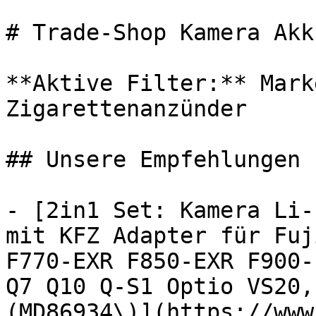
# Trade-Shop Kamera Akk
**Aktive Filter:** Mark
Zigarettenanzünder

## Unsere Empfehlungen

- [2in1 Set: Kamera Li-
mit KFZ Adapter für Fuj
F770-EXR F850-EXR F900-
Q7 Q10 Q-S1 Optio VS20,
(MD86934\)](https://www