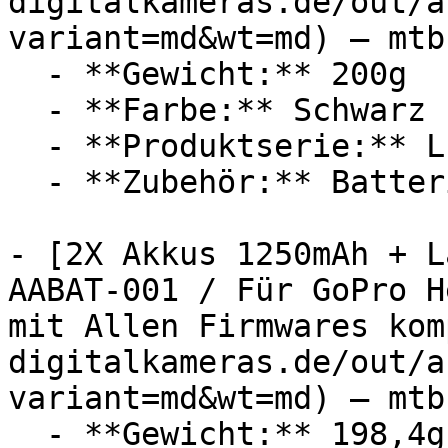
digitalkameras.de/out/a
variant=md&wt=md) — mtb
  - **Gewicht:** 200g

  - **Farbe:** Schwarz

  - **Produktserie:** Lumix

  - **Zubehör:** Batterien, Ladegerät

- [2X Akkus 1250mAh + L
AABAT-001 / Für GoPro H
mit Allen Firmwares kom
digitalkameras.de/out/a
variant=md&wt=md) — mtb
  - **Gewicht:** 198,4g
