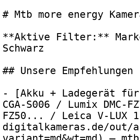
# Mtb more energy Kamer
**Aktive Filter:** Mark
Schwarz

## Unsere Empfehlungen

- [Akku + Ladegerät für
CGA-S006 / Lumix DMC-FZ
FZ50... / Leica V-LUX 1
digitalkameras.de/out/a
variant=md&wt=md) — mtb