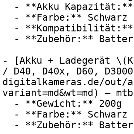
  - **Akku Kapazität:** 1250 mAh

  - **Farbe:** Schwarz

  - **Kompatibilität:** GoPro

  - **Zubehör:** Batterien, Ladegerät

- [Akku + Ladegerät \(K
/ D40, D40x, D60, D3000
digitalkameras.de/out/a
variant=md&wt=md) — mtb
  - **Gewicht:** 200g

  - **Farbe:** Schwarz

  - **Zubehör:** Batterien, Ladegerät
