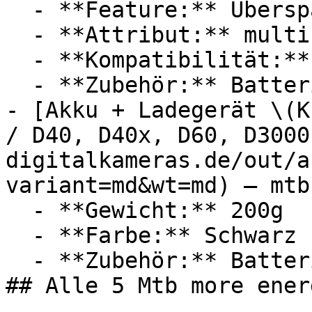
  - **Feature:** Überspannungsschutz

  - **Attribut:** multifunktional

  - **Kompatibilität:** GoPro

  - **Zubehör:** Batterien, Ladegerät, Kabel

- [Akku + Ladegerät \(K
/ D40, D40x, D60, D3000
digitalkameras.de/out/a
variant=md&wt=md) — mtb
  - **Gewicht:** 200g

  - **Farbe:** Schwarz

  - **Zubehör:** Batterien, Ladegerät

## Alle 5 Mtb more ener