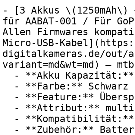
- [3 Akkus \(1250mAh\) 
für AABAT-001 / Für GoP
Allen Firmwares kompati
Micro-USB-Kabel](https:
digitalkameras.de/out/a
variant=md&wt=md) — mtb
  - **Akku Kapazität:** 1250 mAh

  - **Farbe:** Schwarz

  - **Feature:** Überspannungsschutz

  - **Attribut:** multifunktional

  - **Kompatibilität:** GoPro

  - **Zubehör:** Batterien, Ladegerät, Kabel
