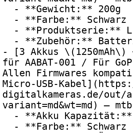
  - **Gewicht:** 200g

  - **Farbe:** Schwarz

  - **Produktserie:** Lumix

  - **Zubehör:** Batterien, Ladegerät

- [3 Akkus \(1250mAh\) 
für AABAT-001 / Für GoP
Allen Firmwares kompati
Micro-USB-Kabel](https:
digitalkameras.de/out/a
variant=md&wt=md) — mtb
  - **Akku Kapazität:** 1250 mAh

  - **Farbe:** Schwarz
